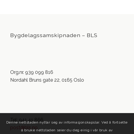
Bygdelagssamskipnaden – BLS
Org.nr. 939 099 816
Nordahl Bruns gate 22, 0165 Oslo
Tel: 941 41 866
Denne nettstaden nyttar seg av informasjonskapslar. Ved å fortsette
post@bls.no
å bruke nettstaden seier du deg einig i vår bruk av