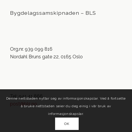
Bygdelagssamskipnaden – BLS
Org.nr. 939 099 816
Nordahl Bruns gate 22, 0165 Oslo
Tel: 941 41 866
Denne nettstaden nyttar seg av informasjonskapslar. Ved å fortsette
post@bls.no
å bruke nettstaden seier du deg einig i vår bruk av
informasjonskapslar.
OK