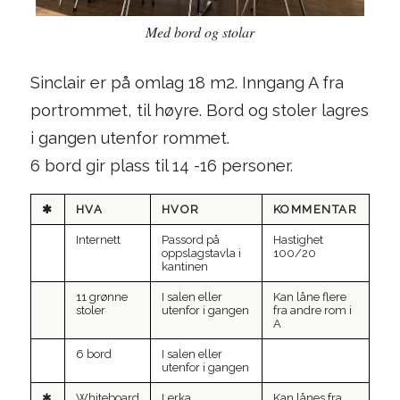
Med bord og stolar
Sinclair er på omlag 18 m2. Inngang A fra
portrommet, til høyre. Bord og stoler lagres
i gangen utenfor rommet.
6 bord gir plass til 14 -16 personer.
✱
HVA
HVOR
KOMMENTAR
Internett
Passord på
Hastighet
oppslagstavla i
100/20
kantinen
11 grønne
I salen eller
Kan låne flere
stoler
utenfor i gangen
fra andre rom i
A
6 bord
I salen eller
utenfor i gangen
✱
Whiteboard
Lerka
Kan lånes fra