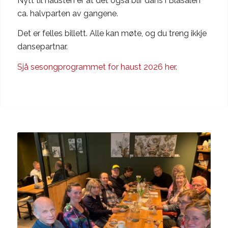
Nytt til hausten er at det også blir dans i Blåsalen
ca. halvparten av gangene.
Det er felles billett. Alle kan møte, og du treng ikkje
dansepartnar.
Sjå sesongprogrammet for haust 2026 her.