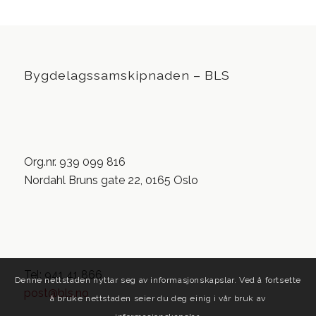
Bygdelagssamskipnaden – BLS
Org.nr. 939 099 816
Nordahl Bruns gate 22, 0165 Oslo
Tel: 941 41 866
Denne nettstaden nyttar seg av informasjonskapslar. Ved å fortsette
post@bls.no
å bruke nettstaden seier du deg einig i vår bruk av