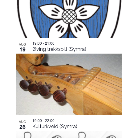
in
Photo
View
19:00
-
21:00
AUG
19
Øving trekkspill (Symra)
19:00
-
22:00
AUG
26
Kulturkveld (Symra)