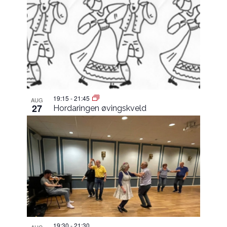
19:15
-
21:45
AUG
27
Hordaringen øvingskveld
19:30
-
21:30