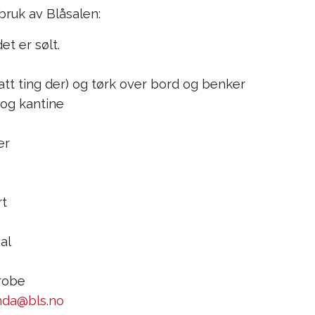
 bruk av Blåsalen:
et er sølt.
att ting der) og tørk over bord og benker
 og kantine
er
rt
al
erobe
da@bls.no