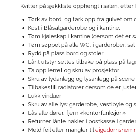
Kvitter på sjekkliste opphengt i salen, etter
Tørk av bord, og tørk opp fra gulvet om d
Kost i Blåsalgarderobe og i kantine.
Tøm kjøleskap i kantine (dersom det er s
Tøm søppel på alle WC, i garderober, sal
Rydd på plass bord og stoler
Lånt utstyr settes tilbake på plass på lag
Ta opp lerret og skru av prosjektor
Skru av lydanlegg og lysanlegg på scene
Tilbakestill radiatorer dersom de er juste
Lukk vinduer
Skru av alle lys: garderobe, vestibyle og s
Lås alle dører, fjern «kontorfunksjon»
Returner lånte nøkler i postkasse i gard
Meld feil eller mangler til
eigedomsnemn