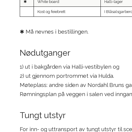
✱
White board
Halli-lager
Kost og feiebrett
I Blåsalsgarber
✱ Må nevnes i bestillingen.
Nødutganger
1) ut i bakgården via Halli-vestibylen og
2) ut gjennom portrommet via Hulda.
Møteplass: andre siden av Nordahl Bruns ga
Rømningsplan på veggen i salen ved inngang
Tungt utstyr
For inn- og uttransport av tungt utstyr til 