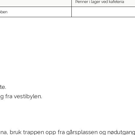
Penner i lager ved kafeteria
oben
te.
 fra vestibylen.
scena, bruk trappen opp fra gårsplassen og nødutgange