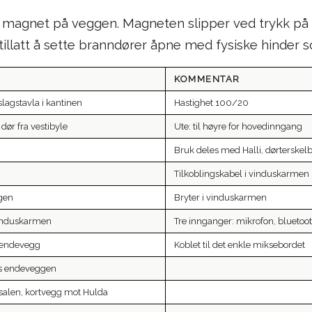
ot magnet på veggen. Magneten slipper ved trykk på rø
e tillatt å sette branndører åpne med fysiske hinder s
KOMMENTAR
lagstavla i kantinen
Hastighet 100/20
r dør fra vestibyle
Ute: til høyre for hovedinngang
Bruk deles med Halli, dørterskel
Tilkoblingskabel i vinduskarmen
gen
Bryter i vinduskarmen
vinduskarmen
Tre innganger: mikrofon, bluetooth
v endevegg
Koblet til det enkle miksebordet
gs endeveggen
i salen, kortvegg mot Hulda