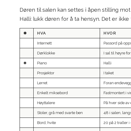
Døren til salen kan settes i åpen stilling m
Halli: lukk døren for å ta hensyn. Det er ikk
✱
HVA
HVOR
Internett
Passord på opps
Dørklokke
I sal til høyre fo
✱
Piano
Halli
Prosjektor
I taket
Lerret
Foran endeveg
Enkelt miksebord
Fastmontert i 
Høyttalere
På hver side a
Stoler, grå med svarte ben
48 i salen, lan
Bord, hvite
20 på 2 traller 