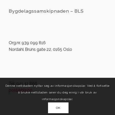
Bygdelagssamskipnaden – BLS
Org.nr. 939 099 816
Nordahl Bruns gate 22, 0165 Oslo
Tel: 941 41 866
Denne nettstaden nyttar seg av informasjonskapslar. Ved å fortsette
post@bls.no
å bruke nettstaden seier du deg einig i vår bruk av
informasjonskapslar.
OK