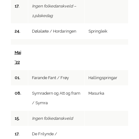
17.
Ingen folkedanskveld –
1.påskedag
24.
Dølalæte / Hordaringen
Springleik
Mai
’22
01.
Farande Fant / Frøy
Hallingspringar
08.
Symradern og Att og fram
Masurka
/ Symra
15.
Ingen folkedanskveld
17.
De Frilynde /