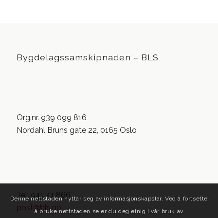
Bygdelagssamskipnaden – BLS
Org.nr. 939 099 816
Nordahl Bruns gate 22, 0165 Oslo
Tel: 941 41 866
Denne nettstaden nyttar seg av informasjonskapslar. Ved å fortsette
post@bls.no
å bruke nettstaden seier du deg einig i vår bruk av