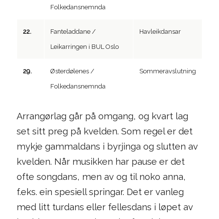
Folkedansnemnda
22.
Fanteladdane /
Havleikdansar
Leikarringen i BUL Oslo
29.
Østerdølenes /
Sommeravslutning
Folkedansnemnda
Arrangørlag går på omgang, og kvart lag
set sitt preg på kvelden. Som regel er det
mykje gammaldans i byrjinga og slutten av
kvelden. Når musikken har pause er det
ofte songdans, men av og til noko anna,
f.eks. ein spesiell springar. Det er vanleg
med litt turdans eller fellesdans i løpet av