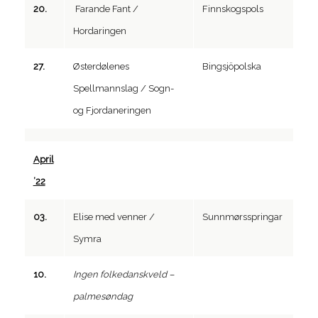
20.
Farande Fant /
Finnskogspols
Hordaringen
27.
Østerdølenes
Bingsjöpolska
Spellmannslag / Sogn-
og Fjordaneringen
April
’22
03.
Elise med venner /
Sunnmørsspringar
Symra
10.
Ingen folkedanskveld –
palmesøndag