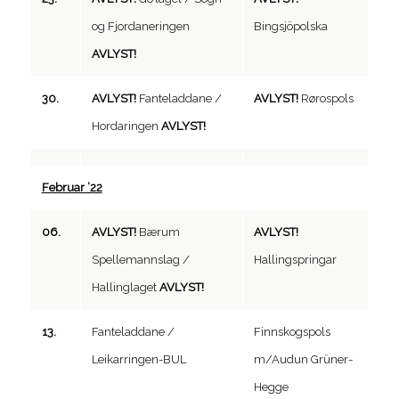
og Fjordaneringen
Bingsjöpolska
AVLYST!
30.
AVLYST!
Fanteladdane /
AVLYST!
Rørospols
Hordaringen
AVLYST!
Februar ’22
06.
AVLYST!
Bærum
AVLYST!
Spellemannslag /
Hallingspringar
Hallinglaget
AVLYST!
13.
Fanteladdane /
Finnskogspols
Leikarringen-BUL
m/Audun Grüner-
Hegge