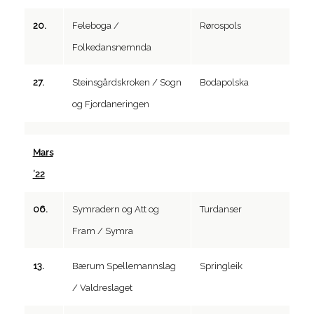
20.
Feleboga /
Rørospols
Folkedansnemnda
27.
Steinsgårdskroken / Sogn
Bodapolska
og Fjordaneringen
Mars
’22
06.
Symradern og Att og
Turdanser
Fram / Symra
13.
Bærum Spellemannslag
Springleik
/ Valdreslaget