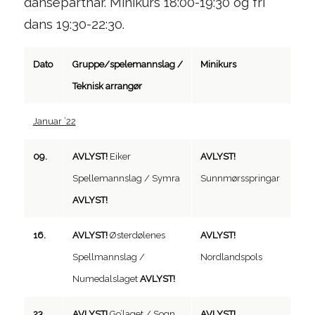
dansepartnar. Minikurs 18:00-19:30 og fri
dans 19:30-22:30.
Dato
Gruppe/spelemannslag /
Minikurs
Teknisk arrangør
Januar ’22
09.
AVLYST!
Eiker
AVLYST!
Spellemannslag / Symra
Sunnmørsspringar
AVLYST!
16.
AVLYST!
Østerdølenes
AVLYST!
Spellmannslag /
Nordlandspols
Numedalslaget
AVLYST!
23.
AVLYST!
Go’laget / Sogn
AVLYST!