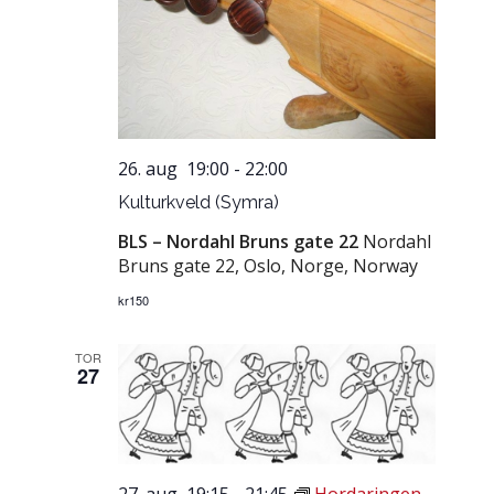
26. aug 19:00
-
22:00
Kulturkveld (Symra)
BLS – Nordahl Bruns gate 22
Nordahl
Bruns gate 22, Oslo, Norge, Norway
kr150
TOR
27
27. aug 19:15
-
21:45
Hordaringen