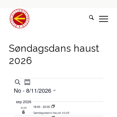
Søndagsdans haust
2026
Hendingar
Hendingar
Hending
Søk
Summary
visingsnavigasjon
søk
No
 - 
8/11/2026
og
Select
sep 2026
visingsnavigasjon
date.
18:00
-
22:00
SUN
6
Søndagsdans haust 2026