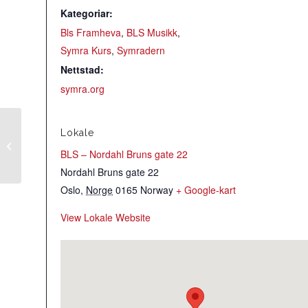
Kategoriar:
Bls Framheva
,
BLS Musikk
,
Symra Kurs
,
Symradern
Nettstad:
symra.org
Lokale
BUL-Tysdagsøving:
BLS – Nordahl Bruns gate 22
Rørospols
Nordahl Bruns gate 22
Oslo
,
Norge
0165
Norway
+ Google-kart
View Lokale Website