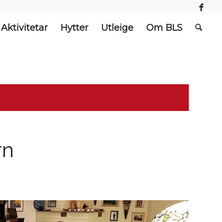
Aktivitetar
Hytter
Utleige
Om BLS
rn