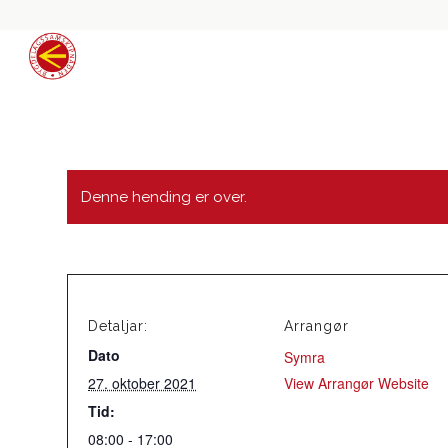
Denne hending er over.
Detaljar:
Arrangør
Dato
Symra
27. oktober 2021
View Arrangør Website
Tid:
08:00 - 17:00