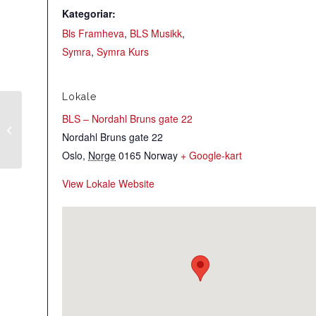
Kategoriar:
Bls Framheva
,
BLS Musikk
,
Symra
,
Symra Kurs
Lokale
BLS – Nordahl Bruns gate 22
Sogn og
Nordahl Bruns gate 22
Fjordaneringen øving
Oslo
,
Norge
0165
Norway
+ Google-kart
View Lokale Website