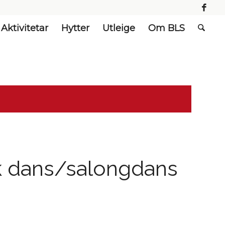
Aktivitetar
Hytter
Utleige
Om BLS
sk dans/salongdans