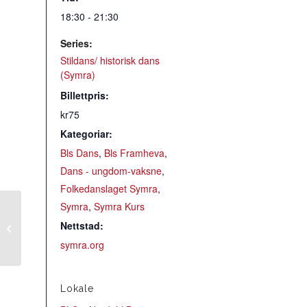
18:30 - 21:30
Series:
Stildans/ historisk dans
(Symra)
Billettpris:
kr75
Kategoriar:
Bls Dans
,
Bls Framheva
,
Dans - ungdom-vaksne
,
Folkedanslaget Symra
,
Symra
,
Symra Kurs
Hordaringen
Nettstad:
øvingskveld
symra.org
Lokale