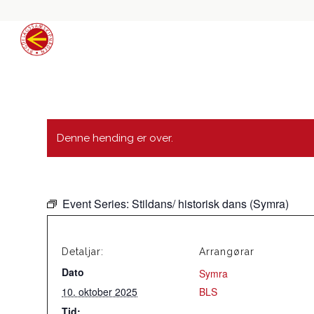
Denne hending er over.
Event Series:
Stildans/ historisk dans (Symra)
Detaljar:
Arrangørar
Dato
Symra
10. oktober 2025
BLS
Tid: