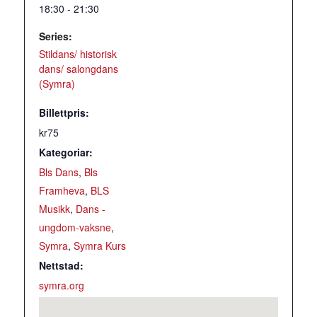
18:30 - 21:30
Series:
Stildans/ historisk
dans/ salongdans
(Symra)
Billettpris:
kr75
Kategoriar:
Bls Dans
,
Bls
Framheva
,
BLS
Musikk
,
Dans -
ungdom-vaksne
,
Symra
,
Symra Kurs
Nettstad:
symra.org