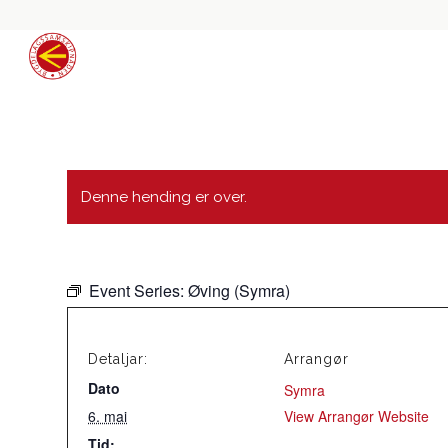
Denne hending er over.
Event Series:
Øving (Symra)
Detaljar:
Arrangør
Dato
Symra
6. mai
View Arrangør Website
Tid: