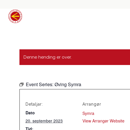
Denne hending er over.
Event Series:
Øving Symra
Detaljar:
Arrangør
Dato
Symra
20. september 2023
View Arrangør Website
Tid: