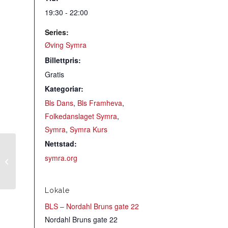
19:30 - 22:00
Series:
Øving Symra
Billettpris:
Gratis
Kategoriar:
Bls Dans
,
Bls Framheva
,
Folkedanslaget Symra
,
Symra
,
Symra Kurs
Nettstad:
Onsdagsøving med
symra.org
Frøy
Lokale
BLS – Nordahl Bruns gate 22
Nordahl Bruns gate 22