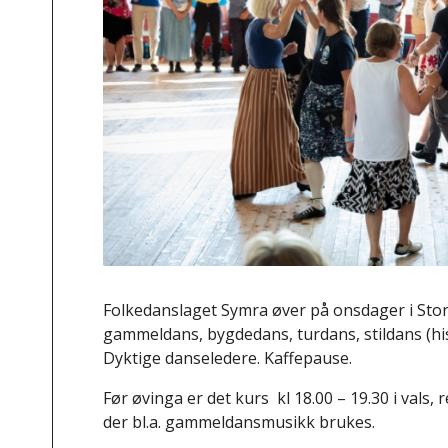
Folkedanslaget Symra øver på onsdager i Stors
gammeldans, bygdedans, turdans, stildans (his
Dyktige danseledere. Kaffepause.
Før øvinga er det kurs kl 18.00 – 19.30 i vals,
der bl.a. gammeldansmusikk brukes.