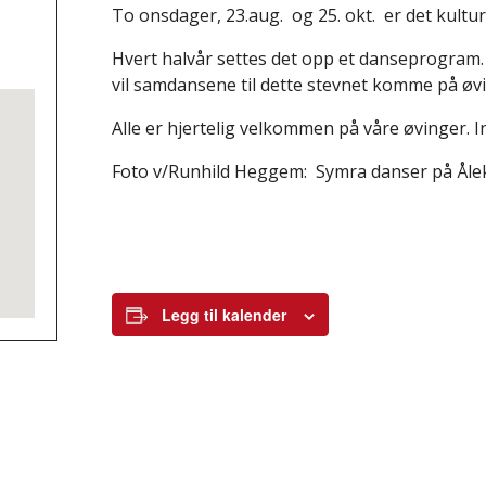
To onsdager, 23.aug. og 25. okt. er det kult
Hvert halvår settes det opp et danseprogram. 
vil samdansene til dette stevnet komme på øv
Alle er hjertelig velkommen på våre øvinger. I
Foto v/Runhild Heggem: Symra danser på Ålek
Legg til kalender