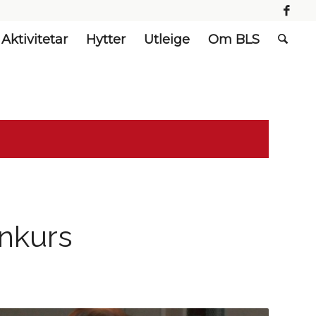
Aktivitetar
Hytter
Utleige
Om BLS
nkurs