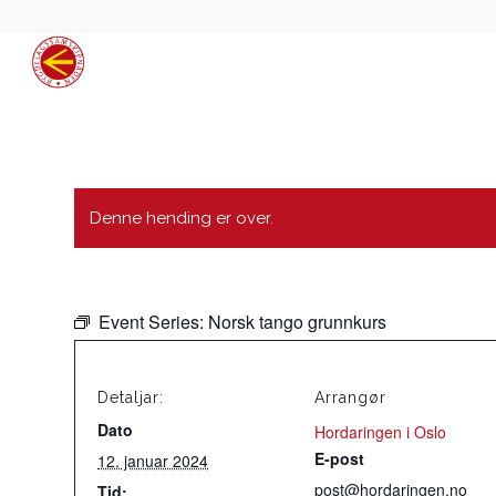
Denne hending er over.
Event Series:
Norsk tango grunnkurs
Detaljar:
Arrangør
Dato
Hordaringen i Oslo
E-post
12. januar 2024
post@hordaringen.no
Tid: