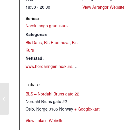
18:30 - 20:30
View Arrangør Website
Series:
Norsk tango grunnkurs
Kategoriar:
Bls Dans
,
Bls Framheva
,
Bls
Kurs
Nettstad:
www.hordaringen.no/kurs.htm
Lokale
BLS – Nordahl Bruns gate 22
Dansekveld i Telelaget
Nordahl Bruns gate 22
Oslo
,
Norge
0165
Norway
+ Google-kart
View Lokale Website