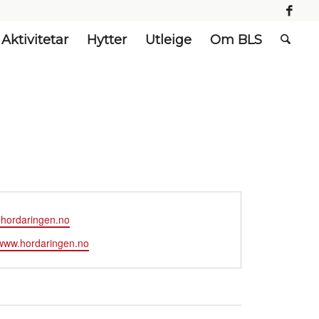
Aktivitetar
Hytter
Utleige
Om BLS
hordaringen.no
te
/www.hordaringen.no