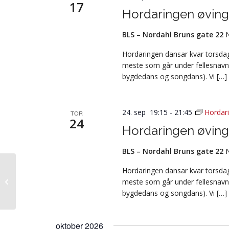
17
Hordaringen øving
BLS – Nordahl Bruns gate 22
Hordaringen dansar kvar torsdag 
meste som går under fellesnavn
bygdedans og songdans). Vi […]
24. sep 19:15
-
21:45
Hordar
TOR
24
Hordaringen øving
BLS – Nordahl Bruns gate 22
Hordaringen dansar kvar torsdag 
meste som går under fellesnavn
Te-Nord i Håløyglaget
bygdedans og songdans). Vi […]
oktober 2026