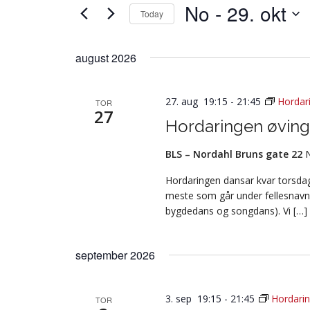
No
 - 
29. okt
Today
Vel
dato.
august 2026
27. aug 19:15
-
21:45
Hordar
TOR
27
Hordaringen øving
BLS – Nordahl Bruns gate 22
Hordaringen dansar kvar torsdag 
meste som går under fellesnavn
bygdedans og songdans). Vi […]
september 2026
3. sep 19:15
-
21:45
Hordarin
TOR