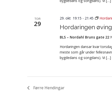
bygdedans og songdans). Vi […]
29. okt 19:15
-
21:45
Hordari
TOR
29
Hordaringen øving
BLS – Nordahl Bruns gate 22
Hordaringen dansar kvar torsdag 
meste som går under fellesnavn
bygdedans og songdans). Vi […]
Førre
Hendingar