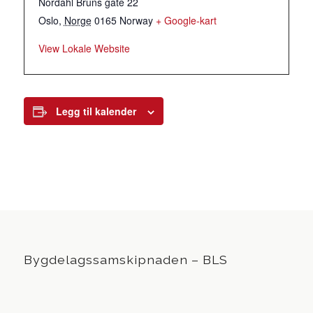
Nordahl Bruns gate 22
Oslo
,
Norge
0165
Norway
+ Google-kart
View Lokale Website
Legg til kalender
Bygdelagssamskipnaden – BLS