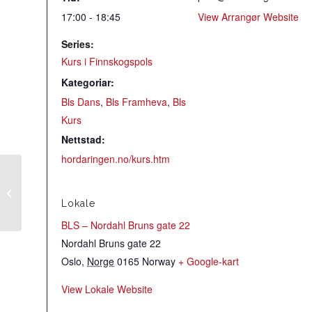
17:00 - 18:45
View Arrangør Website
Series:
Kurs i Finnskogspols
Kategoriar:
Bls Dans
,
Bls Framheva
,
Bls
Kurs
Nettstad:
hordaringen.no/kurs.htm
Øvingskveld Symra
Lokale
BLS – Nordahl Bruns gate 22
Nordahl Bruns gate 22
Oslo
,
Norge
0165
Norway
+ Google-kart
View Lokale Website