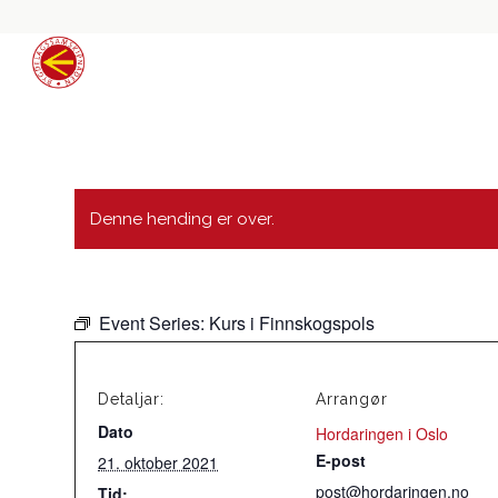
Denne hending er over.
Event Series:
Kurs i Finnskogspols
Detaljar:
Arrangør
Dato
Hordaringen i Oslo
E-post
21. oktober 2021
post@hordaringen.no
Tid: