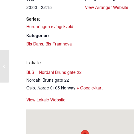
20:00 - 22:15
View Arrangør Website
Series:
Hordaringen øvingskveld
Kategoriar:
Bls Dans
,
Bls Framheva
Lokale
Grunnkurs – vals,
reinlender, polka
BLS – Nordahl Bruns gate 22
Nordahl Bruns gate 22
Oslo
,
Norge
0165
Norway
+ Google-kart
View Lokale Website