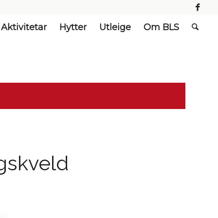
Aktivitetar
Hytter
Utleige
Om BLS
gskveld