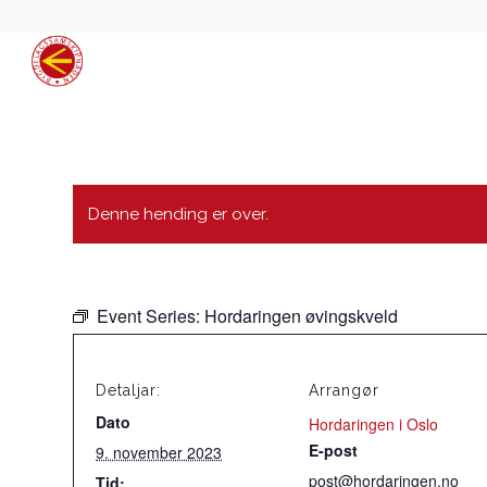
Denne hending er over.
Event Series:
Hordaringen øvingskveld
Detaljar:
Arrangør
Dato
Hordaringen i Oslo
E-post
9. november 2023
post@hordaringen.no
Tid: