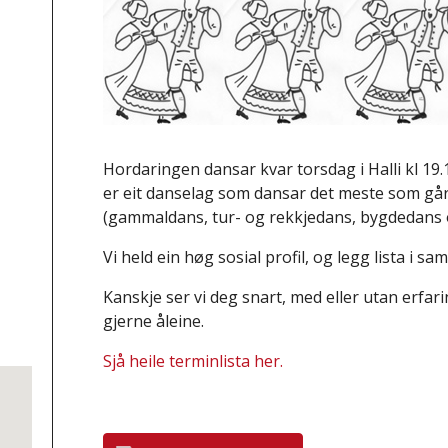
Hordaringen dansar kvar torsdag i Halli kl 19.15
er eit danselag som dansar det meste som går
(gammaldans, tur- og rekkjedans, bygdedans 
Vi held ein høg sosial profil, og legg lista i sa
Kanskje ser vi deg snart, med eller utan erfar
gjerne åleine.
Sjå heile terminlista her.