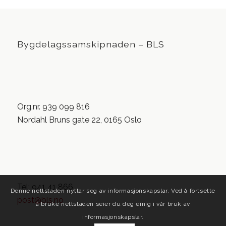
Bygdelagssamskipnaden – BLS
Org.nr. 939 099 816
Nordahl Bruns gate 22, 0165 Oslo
Tel: 941 41 866
Denne nettstaden nyttar seg av informasjonskapslar. Ved å fortsette
post@bls.no
å bruke nettstaden seier du deg einig i vår bruk av
informasjonskapslar.