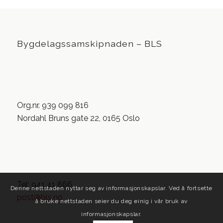
Bygdelagssamskipnaden – BLS
Org.nr. 939 099 816
Nordahl Bruns gate 22, 0165 Oslo
Tel: 941 41 866
Denne nettstaden nyttar seg av informasjonskapslar. Ved å fortsette
post@bls.no
å bruke nettstaden seier du deg einig i vår bruk av
informasjonskapslar.