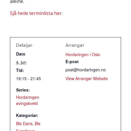
åleine.
Sjå heile terminlista her.
Detaljar:
Arrangør
Dato
Hordaringen i Oslo
E-post
4. jun
post@hordaringen.no
Tid:
19:15 - 21:45
View Arrangør Website
Series:
Hordaringen
øvingskveld
Kategoriar:
Bls Dans
,
Bls