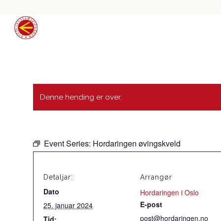
Denne hending er over.
Event Series:
Hordaringen øvingskveld
Detaljar:
Arrangør
Dato
Hordaringen i Oslo
E-post
25. januar 2024
post@hordaringen.no
Tid: