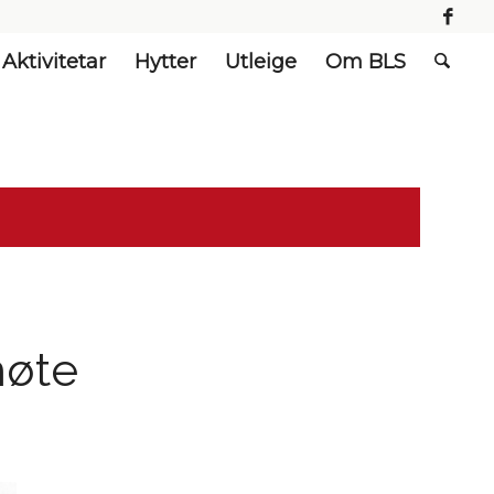
Aktivitetar
Hytter
Utleige
Om BLS
møte