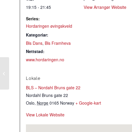
19:15 - 21:45
View Arrangør Website
Series:
Hordaringen øvingskveld
Kategoriar:
Bls Dans
,
Bls Framheva
Nettstad:
www.hordaringen.no
Kurs: gammaldans
(Rørospols++)
Lokale
BLS – Nordahl Bruns gate 22
Nordahl Bruns gate 22
Oslo
,
Norge
0165
Norway
+ Google-kart
View Lokale Website