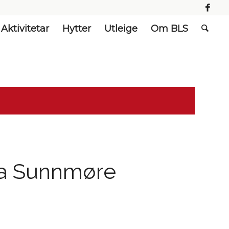
Aktivitetar
Hytter
Utleige
Om BLS
fra Sunnmøre