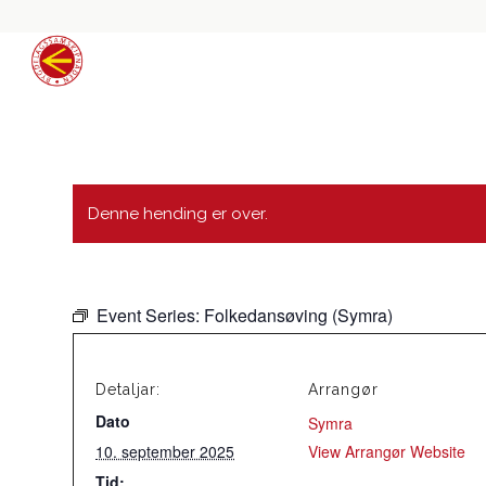
Denne hending er over.
Event Series:
Folkedansøving (Symra)
Detaljar:
Arrangør
Dato
Symra
10. september 2025
View Arrangør Website
Tid: