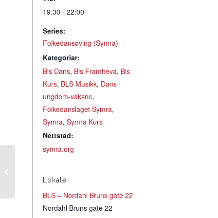
19:30 - 22:00
Series:
Folkedansøving (Symra)
Kategoriar:
Bls Dans
,
Bls Framheva
,
Bls
Kurs
,
BLS Musikk
,
Dans -
ungdom-vaksne
,
Folkedanslaget Symra
,
Symra
,
Symra Kurs
Nettstad:
symra.org
Gammeldans
grunnkurs (Symra)
Lokale
BLS – Nordahl Bruns gate 22
Nordahl Bruns gate 22