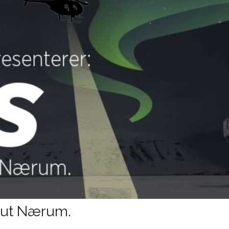
Knut Nærum.