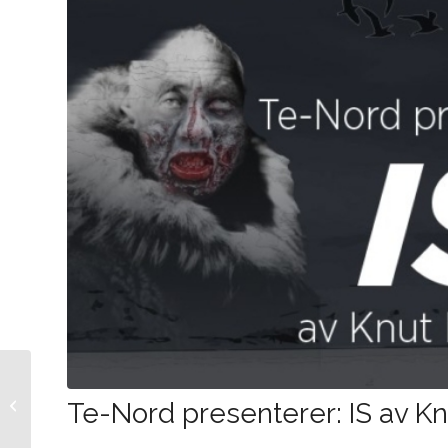
Per Bolstad i ord og
toner med Håvard
Te-Nord presenterer: IS av 
Svendsruds ensemble
AVLYST