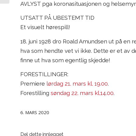
AVLYST pga koronasituasjonen og helsemyn
UTSATT PÅ UBESTEMT TID
Et visuelt hørespill!
18. juni 1928 dro Roald Amundsen ut på en r
hva som hendte vet vi ikke. Dette er et av d
finne ut hva som egentlig skjedde!
FORESTILLINGER:
Premiere
lørdag 21. mars kl. 19.00
.
Forestilling
søndag 22. mars kl.14.00
.
6. MARS 2020
Del dette innlegget