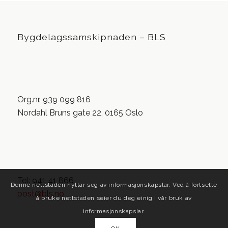
Bygdelagssamskipnaden – BLS
Org.nr. 939 099 816
Nordahl Bruns gate 22, 0165 Oslo
Tel: 941 41 866
Denne nettstaden nyttar seg av informasjonskapslar. Ved å fortsette
post@bls.no
å bruke nettstaden seier du deg einig i vår bruk av
informasjonskapslar.