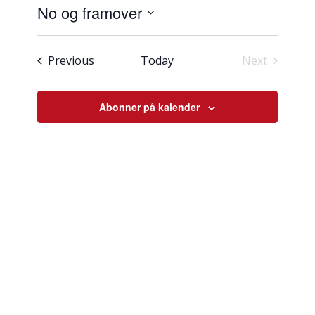
visingsnavigasjon
søk
No og framover
og
Select
visingsnavigasjon
date.
Hendingar
Previous
Today
Next
Hendingar
Abonner på kalender