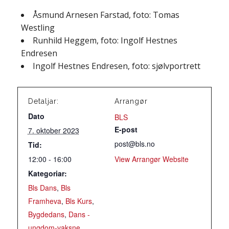
Åsmund Arnesen Farstad, foto: Tomas
Westling
Runhild Heggem, foto: Ingolf Hestnes
Endresen
Ingolf Hestnes Endresen, foto: sjølvportrett
Detaljar:
Arrangør
Dato
BLS
E-post
7. oktober 2023
post@bls.no
Tid:
12:00 - 16:00
View Arrangør Website
Kategoriar:
Bls Dans
,
Bls
Framheva
,
Bls Kurs
,
Bygdedans
,
Dans -
ungdom-vaksne