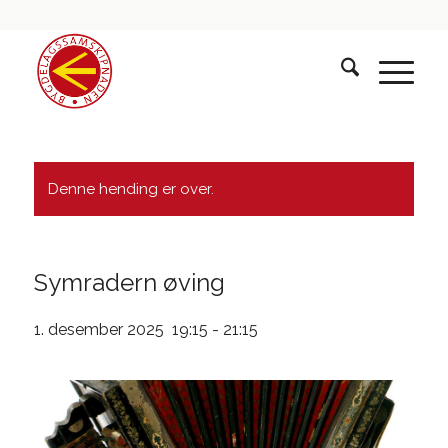
Denne hending er over.
Symradern øving
1. desember 2025 19:15
-
21:15