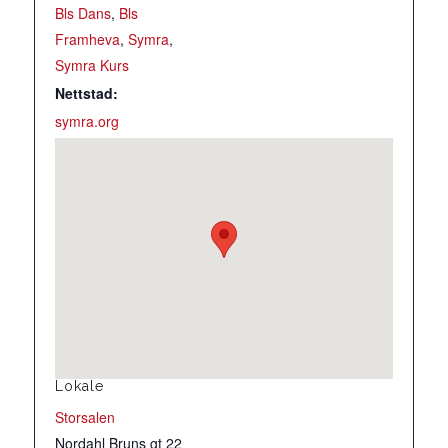
Bls Dans
,
Bls
Framheva
,
Symra
,
Symra Kurs
Nettstad:
symra.org
Lokale
Storsalen
Nordahl Bruns gt 22