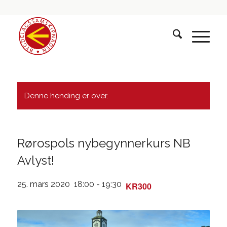
Denne hending er over.
Rørospols nybegynnerkurs NB
Avlyst!
25. mars 2020 18:00
-
19:30
KR300