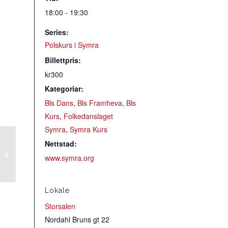
18:00 - 19:30
Series:
Polskurs i Symra
Billettpris:
kr300
Kategoriar:
Bls Dans
,
Bls Framheva
,
Bls
Kurs
,
Folkedanslaget
Symra
,
Symra Kurs
Nettstad:
Tysdagsøving
leikarringen i BUL:
www.symra.org
Teledans
Lokale
Storsalen
Nordahl Bruns gt 22