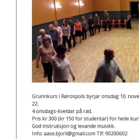
Grunnkurs i Rørospols byrjar onsdag 10. nove
22.
4 onsdags-kveldar på rad.
Pris kr 300 (kr 150 for studentar) for heile kur
God instruksjon og levande musikk.
Info: aase.bjorli@gmail.com Tlf: 90200602