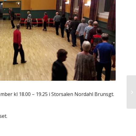
mber kl 18.00 – 19.25 i Storsalen Nordahl Brunsgt.
set.