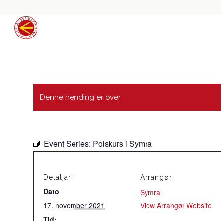
Denne hending er over.
Event Series:
Polskurs i Symra
Detaljar:
Arrangør
Dato
Symra
17. november 2021
View Arrangør Website
Tid: