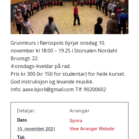
Grunnkurs i Rørospols byrjar onsdag 10.
november kl 18.00 – 19.25 i Storsalen Nordahl
Brunsgt. 22.
4 onsdags-kveldar på rad.
Pris kr 300 (kr 150 for studentar) for heile kurset.
God instruksjon og levande musikk.
Info: aase.bjorli@gmail.com Tlf: 90200602
Detaljar:
Arrangør
Dato
Symra
10. november 2021
View Arrangør Website
Tid: