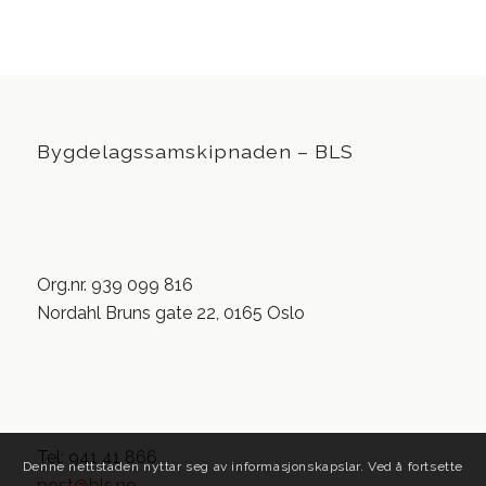
Bygdelagssamskipnaden – BLS
Org.nr. 939 099 816
Nordahl Bruns gate 22, 0165 Oslo
Tel: 941 41 866
Denne nettstaden nyttar seg av informasjonskapslar. Ved å fortsette
post@bls.no