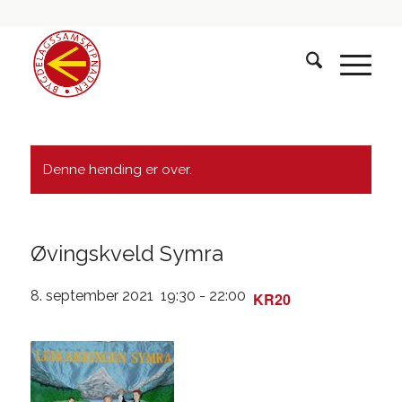
Denne hending er over.
Øvingskveld Symra
8. september 2021 19:30
-
22:00
KR20