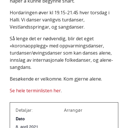
håper å kunne begynne snart.
Hordaringen øver kl 19.15-21.45 hver torsdag i
Halli. Vi danser vanligvis turdanser,
Vestlandsspringar, og sangdanser.
Så lenge det er nødvendig, blir det eget
«koronaopplegg» med oppvarmingsdanser,
turdanser/øvingsdanser som kan danses alene,
innslag av internasjonale folkedanser, og alene-
sangdans.
Besøkende er velkomne. Kom gjerne alene.
Se hele terminlisten her
.
Detaljar:
Arrangør
Dato
8. april 2021