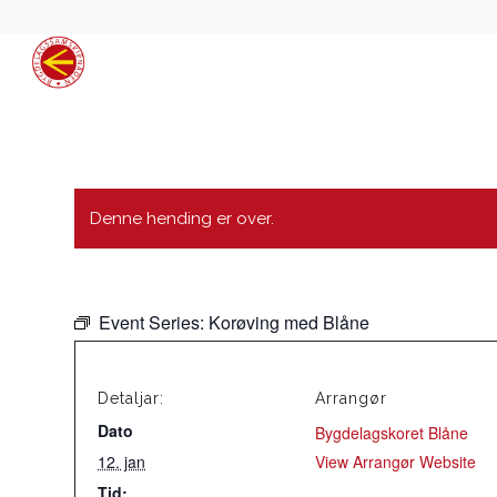
Denne hending er over.
Event Series:
Korøving med Blåne
Detaljar:
Arrangør
Dato
Bygdelagskoret Blåne
12. jan
View Arrangør Website
Tid: