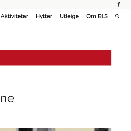
Aktivitetar
Hytter
Utleige
Om BLS
åne