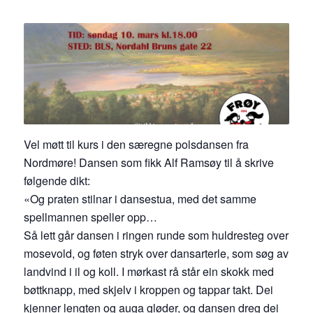
Vel møtt til kurs i den særegne polsdansen fra
Nordmøre! Dansen som fikk Alf Ramsøy til å skrive
følgende dikt:
«Og praten stilnar i dansestua, med det samme
spellmannen speller opp…
Så lett går dansen i ringen runde som huldresteg over
mosevold, og føten stryk over dansarterle, som søg av
landvind i il og koll. I mørkast rå står ein skokk med
bøttknapp, med skjelv i kroppen og tappar takt. Dei
kjenner lengten og auga gløder, og dansen dreg dei