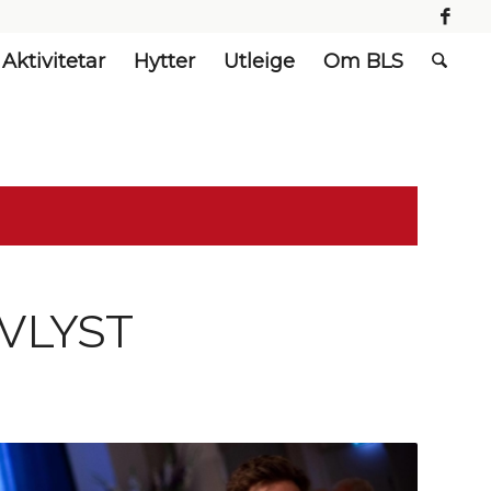
Aktivitetar
Hytter
Utleige
Om BLS
AVLYST