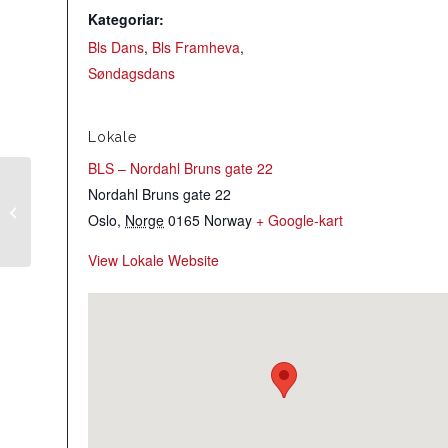
Kategoriar:
Bls Dans
,
Bls Framheva
,
Søndagsdans
Lokale
BLS – Nordahl Bruns gate 22
Nordahl Bruns gate 22
Stildansøving Symra
Oslo
,
Norge
0165
Norway
+ Google-kart
Avlyst
View Lokale Website