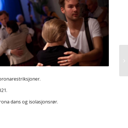
oronarestriksjoner.
021.
orona dans og isolasjonsrør.