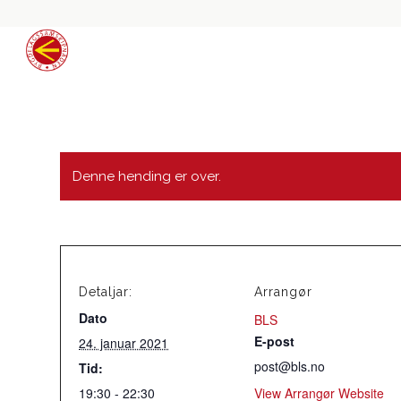
Denne hending er over.
Detaljar:
Arrangør
Dato
BLS
E-post
24. januar 2021
post@bls.no
Tid:
19:30 - 22:30
View Arrangør Website