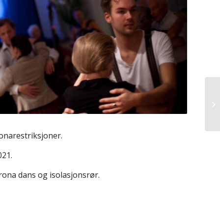
onarestriksjoner.
021.
orona dans og isolasjonsrør.