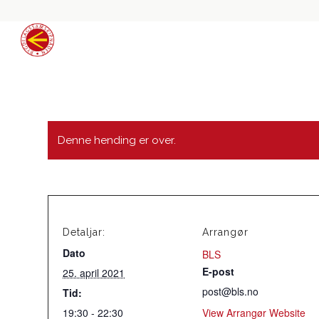
Denne hending er over.
Detaljar:
Arrangør
Dato
BLS
E-post
25. april 2021
post@bls.no
Tid:
19:30 - 22:30
View Arrangør Website