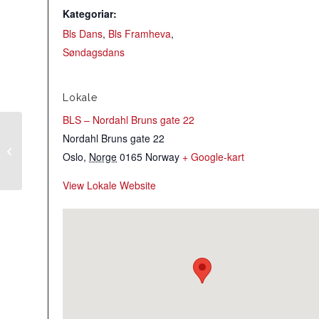
Kategoriar:
Bls Dans
,
Bls Framheva
,
Søndagsdans
Lokale
BLS – Nordahl Bruns gate 22
Nordahl Bruns gate 22
Øvingskveld i Hordaringen AVLYST
Oslo
,
Norge
0165
Norway
+ Google-kart
View Lokale Website