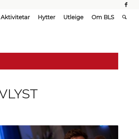
Aktivitetar
Hytter
Utleige
Om BLS
AVLYST