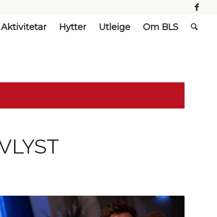
Aktivitetar
Hytter
Utleige
Om BLS
AVLYST