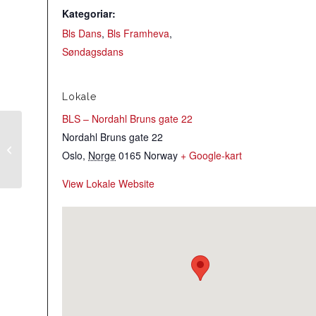
Kategoriar:
Bls Dans
,
Bls Framheva
,
Søndagsdans
Lokale
BLS – Nordahl Bruns gate 22
Nordahl Bruns gate 22
Stildansøving Symra
Oslo
,
Norge
0165
Norway
+ Google-kart
AVLYST
View Lokale Website