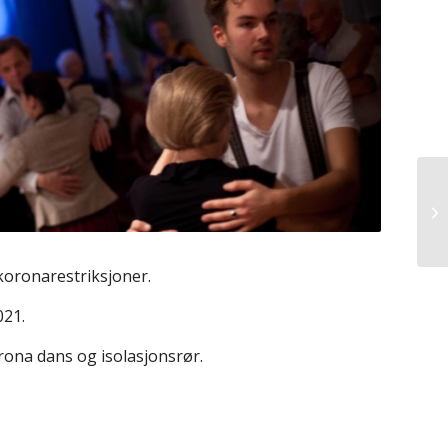
koronarestriksjoner.
021.
orona dans og isolasjonsrør.