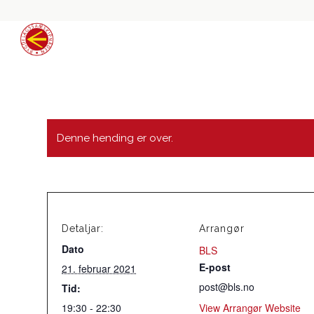
Denne hending er over.
Detaljar:
Arrangør
Dato
BLS
E-post
21. februar 2021
post@bls.no
Tid:
19:30 - 22:30
View Arrangør Website