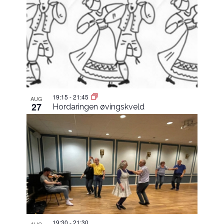
19:15
-
21:45
AUG
27
Hordaringen øvingskveld
19:30
-
21:30