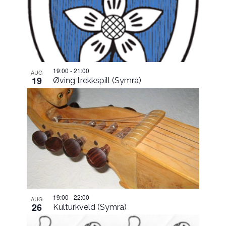
in
Photo
View
19:00
-
21:00
AUG
19
Øving trekkspill (Symra)
19:00
-
22:00
AUG
26
Kulturkveld (Symra)