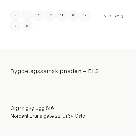
«
‹
9
10
11
12
13
Side 11 av 13
›
»
Bygdelagssamskipnaden – BLS
Org.nr. 939 099 816
Nordahl Bruns gate 22, 0165 Oslo