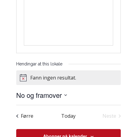
Hendingar at this lokale
Fann ingen resultat.
Notice
No og framover
Vel
dato.
Hendingar
Førre
Today
Neste
Hendingar
Abonner på kalender