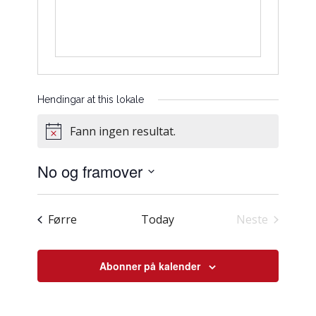
Hendingar at this lokale
Fann ingen resultat.
Notice
No og framover
Vel
dato.
Hendingar
Førre
Today
Neste
Hendingar
Abonner på kalender