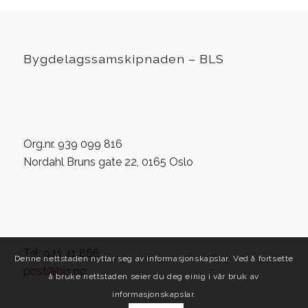
Bygdelagssamskipnaden – BLS
Org.nr. 939 099 816
Nordahl Bruns gate 22, 0165 Oslo
Tel: 941 41 866
Denne nettstaden nyttar seg av informasjonskapslar. Ved å fortsette
post@bls.no
å bruke nettstaden seier du deg einig i vår bruk av
informasjonskapslar.