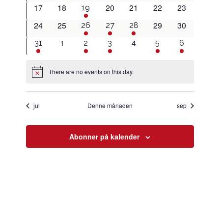
hendingar
hendingar
hendingar
hendingar
hendingar
hendingar
hendingar
0
0
0
0
0
0
17
18
20
21
22
23
1
19
hendingar
hendingar
hendingar
hendingar
hendingar
hendingar
hending
0
0
0
0
24
25
29
30
1
2
1
26
27
28
hendingar
hendingar
hendingar
hendingar
hending
hendingar
hending
0
0
1
4
1
2
1
1
2
31
2
3
5
6
hendingar
hendingar
hending
hendingar
hending
hending
hendingar
There are no events on this day.
Notice
jul
Denne månaden
sep
Abonner på kalender