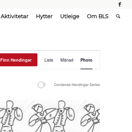
Aktivitetar
Hytter
Utleige
Om BLS
Hending
visingsnavigasjon
Finn Hendingar
Liste
Månad
Photo
Condense Hendingar Series