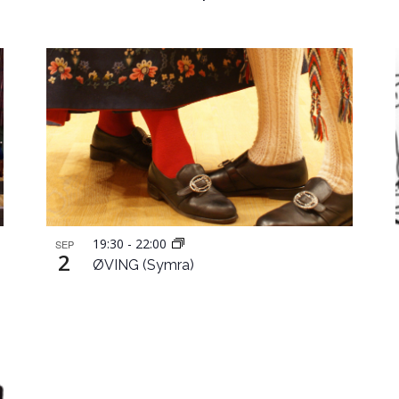
19:30
-
22:00
SEP
2
ØVING (Symra)