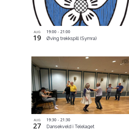
Photo
View
19:00
-
21:00
AUG
19
Øving trekkspill (Symra)
19:30
-
21:30
AUG
27
Dansekveld i Telelaget