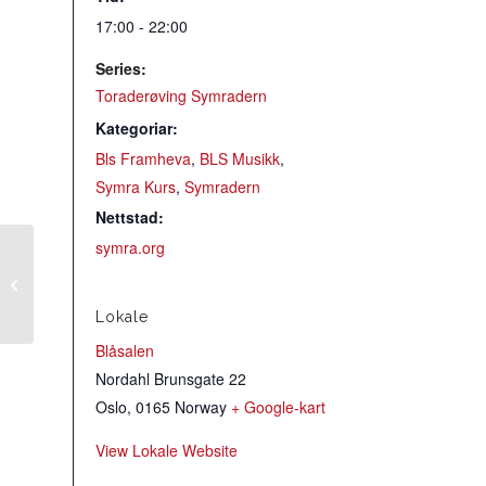
17:00 - 22:00
Series:
Toraderøving Symradern
Kategoriar:
Bls Framheva
,
BLS Musikk
,
Symra Kurs
,
Symradern
Nettstad:
symra.org
Folkedans på søndag
med minikurs og
Folkedanskveld
Lokale
Blåsalen
Nordahl Brunsgate 22
Oslo
,
0165
Norway
+ Google-kart
View Lokale Website