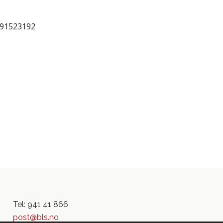
 91523192
Tel: 941 41 866
post@bls.no