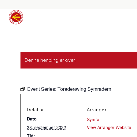
Denne hending er over.
Event Series:
Toraderøving Symradern
Detaljar:
Arrangør
Dato
Symra
28. september 2022
View Arrangør Website
Tid: