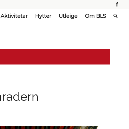
Aktivitetar
Hytter
Utleige
Om BLS
mradern