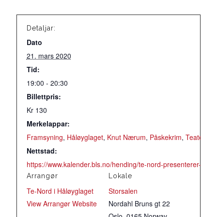
Detaljar:
Dato
21. mars 2020
Tid:
19:00 - 20:30
Billettpris:
Kr 130
Merkelappar:
Framsyning
,
Håløyglaget
,
Knut Nærum
,
Påskekrim
,
Teater
Nettstad:
https://www.kalender.bls.no/hending/te-nord-presenterer-is-
Arrangør
Lokale
Te-Nord i Håløyglaget
Storsalen
View Arrangør Website
Nordahl Bruns gt 22
Oslo
,
0165
Norway