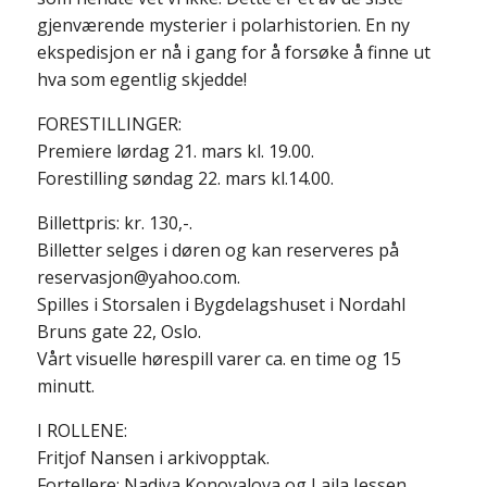
gjenværende mysterier i polarhistorien. En ny
ekspedisjon er nå i gang for å forsøke å finne ut
hva som egentlig skjedde!
FORESTILLINGER:
Premiere lørdag 21. mars kl. 19.00.
Forestilling søndag 22. mars kl.14.00.
Billettpris: kr. 130,-.
Billetter selges i døren og kan reserveres på
reservasjon@yahoo.com.
Spilles i Storsalen i Bygdelagshuset i Nordahl
Bruns gate 22, Oslo.
Vårt visuelle hørespill varer ca. en time og 15
minutt.
I ROLLENE:
Fritjof Nansen i arkivopptak.
Fortellere: Nadiya Konovalova og Laila Jessen.