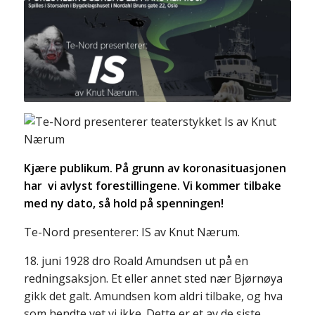
Kjære publikum. På grunn av koronasituasjonen
har vi avlyst forestillingene. Vi kommer tilbake
med ny dato, så hold på spenningen!
Te-Nord presenterer: IS av Knut Nærum.
18. juni 1928 dro Roald Amundsen ut på en
redningsaksjon. Et eller annet sted nær Bjørnøya
gikk det galt. Amundsen kom aldri tilbake, og hva
som hendte vet vi ikke. Dette er et av de siste