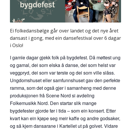
Ei folkedansbølge går over landet og det nye året
dansast i gong, med ein dansefestival over 6 dagar
i Oslo!
I gamle dagar gjekk folk på bygdefest. Då møttest ung
og gamal, dei som elska å danse, dei som helst var
veggpryd, dei som var tørste og dei som ville slåss.
Ungdomshuset eller samfunnshuset gav den perfekte
ramma, som det også gjer i samanheng med denne
produksjonen frå Scene Nord si avdeling
Folkemusikk Nord. Den startar slik mange
bygdefester gjorde før i tida – som ein konsert. Etter
kvart kan ein kjøpe seg meir kaffe og andre godsaker,
og så kjem dansarane i Kartellet ut på golvet. Vidare