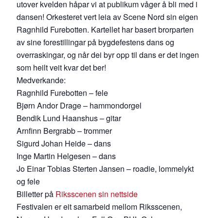
utover kvelden håpar vi at publikum våger å bli med i
dansen! Orkesteret vert leia av Scene Nord sin eigen
Ragnhild Furebotten. Kartellet har basert brorparten
av sine forestillingar på bygdefestens dans og
overraskingar, og når dei byr opp til dans er det ingen
som heilt veit kvar det ber!
Medverkande:
Ragnhild Furebotten – fele
Bjørn Andor Drage – hammondorgel
Bendik Lund Haanshus – gitar
Arnfinn Bergrabb – trommer
Sigurd Johan Heide – dans
Inge Martin Helgesen – dans
Jo Einar Tobias Sterten Jansen – roadie, lommelykt
og fele
Billetter på
Riksscenen sin nettside
Festivalen er eit samarbeid mellom Riksscenen,