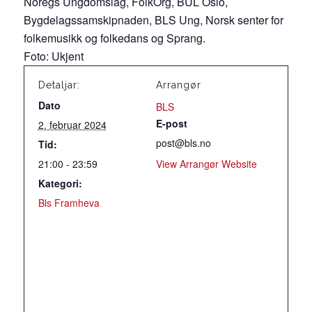
Noregs Ungdomslag, FolkOrg, BUL Oslo,
Bygdelagssamskipnaden, BLS Ung, Norsk senter for
folkemusikk og folkedans og Sprang.
Foto: Ukjent
Detaljar:
Arrangør
Dato
BLS
E-post
2. februar 2024
post@bls.no
Tid:
21:00 - 23:59
View Arrangør Website
Kategori:
Bls Framheva