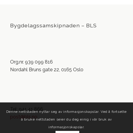
Bygdelagssamskipnaden – BLS
Org.nr. 939 099 816
Nordahl Bruns gate 22, 0165 Oslo
Tel: 941 41 866
Denne nettstaden nyttar seg av informasjonskapslar. Ved å fortsette
post@bls.no
å bruke nettstaden seier du deg einig i vår bruk av
informasjonskapslar.