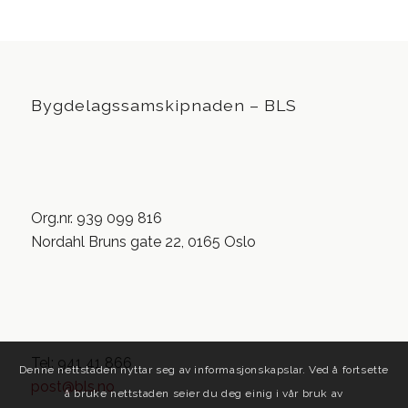
Bygdelagssamskipnaden – BLS
Org.nr. 939 099 816
Nordahl Bruns gate 22, 0165 Oslo
Tel: 941 41 866
Denne nettstaden nyttar seg av informasjonskapslar. Ved å fortsette
post@bls.no
å bruke nettstaden seier du deg einig i vår bruk av