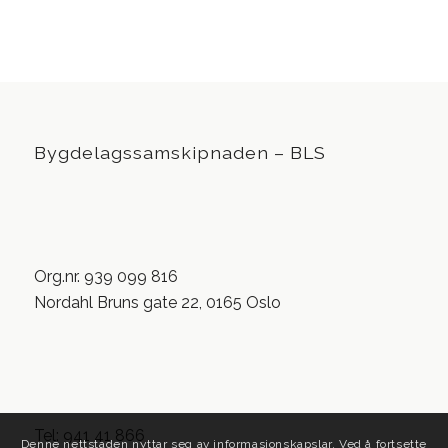
Bygdelagssamskipnaden – BLS
Org.nr. 939 099 816
Nordahl Bruns gate 22, 0165 Oslo
Tel: 941 41 866
Denne nettstaden nyttar seg av informasjonskapslar. Ved å fortsette